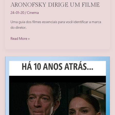
ARONOFSKY DIRIGE UM FILME
24-01-20
/
Cinema
Uma guia dos filmes essenciais para você identificar a marca
do diretor,
Entenda
Read More »
como
Darren
Aronofsky
dirige
um
filme