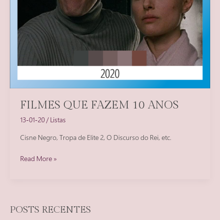
FILMES QUE FAZEM 10 ANOS
13-01-20
/
Listas
Cisne Negro, Tropa de Elite 2, O Discurso do Rei, etc.
Filmes
Read More »
que
fazem
10
anos
POSTS RECENTES