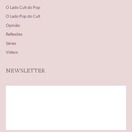
O Lado Cult do Pop
O Lado Pop do Cult
Opinião
Reflexões
Séries
Videos
NEWSLETTER