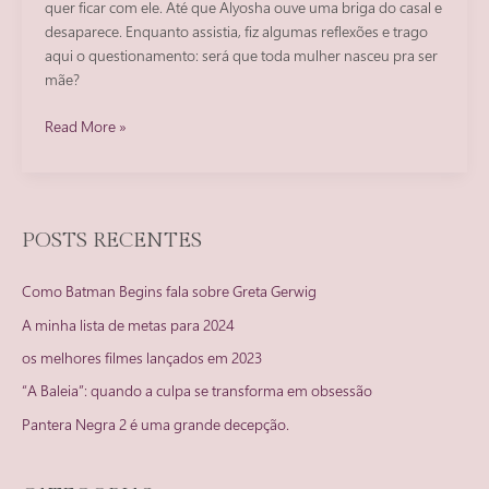
quer ficar com ele. Até que Alyosha ouve uma briga do casal e
desaparece. Enquanto assistia, fiz algumas reflexões e trago
aqui o questionamento: será que toda mulher nasceu pra ser
mãe?
SEM
Read More »
AMOR:
Todas
as
mulheres
POSTS RECENTES
nasceram
pra
Como Batman Begins fala sobre Greta Gerwig
ser
mães?
A minha lista de metas para 2024
os melhores filmes lançados em 2023
“A Baleia”: quando a culpa se transforma em obsessão
Pantera Negra 2 é uma grande decepção.