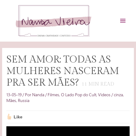
Ir
para
o
MEN
conteúdo
PRIN
SEM AMOR: TODAS AS
MULHERES NASCERAM
PRA SER MÃES?
11
MIN READ
13-05-19
/ Por
Nanda
/
Filmes
,
O Lado Pop do Cult
,
Videos
/
cinza
,
Mães
,
Russia
Like