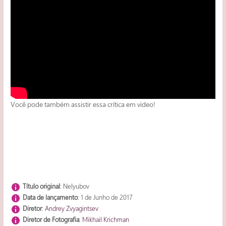
Você pode também assistir essa crítica em video!
Título original
: Nelyubov
Data de lançamento
: 1 de Junho de 2017
Diretor
:
Andrey Zvyagintsev
Diretor de Fotografia
:
Mikhail Krichman