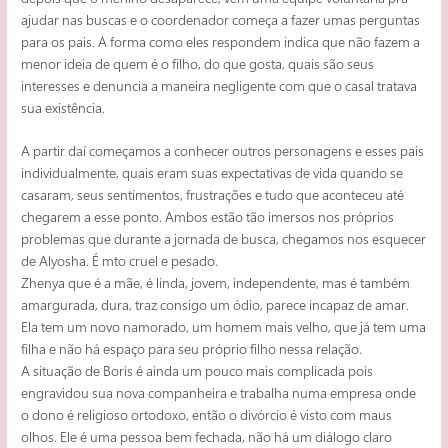
ajudar nas buscas e o coordenador começa a fazer umas perguntas
para os pais. A forma como eles respondem indica que não fazem a
menor ideia de quem é o filho, do que gosta, quais são seus
interesses e denuncia a maneira negligente com que o casal tratava
sua existência.
A partir daí começamos a conhecer outros personagens e esses pais
individualmente, quais eram suas expectativas de vida quando se
casaram, seus sentimentos, frustrações e tudo que aconteceu até
chegarem a esse ponto. Ambos estão tão imersos nos próprios
problemas que durante a jornada de busca, chegamos nos esquecer
de Alyosha. É mto cruel e pesado.
Zhenya que é a mãe, é linda, jovem, independente, mas é também
amargurada, dura, traz consigo um ódio, parece incapaz de amar.
Ela tem um novo namorado, um homem mais velho, que já tem uma
filha e não há espaço para seu próprio filho nessa relação.
A situação de Boris é ainda um pouco mais complicada pois
engravidou sua nova companheira e trabalha numa empresa onde
o dono é religioso ortodoxo, então o divórcio é visto com maus
olhos. Ele é uma pessoa bem fechada, não há um diálogo claro