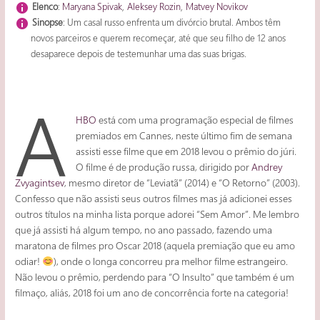
Elenco
:
Maryana Spivak
,
Aleksey Rozin
,
Matvey Novikov
Sinopse
: Um casal russo enfrenta um divórcio brutal. Ambos têm
novos parceiros e querem recomeçar, até que seu filho de 12 anos
desaparece depois de testemunhar uma das suas brigas.
A
HBO
está com uma programação especial de filmes
premiados em Cannes, neste último fim de semana
assisti esse filme que em 2018 levou o prêmio do júri.
O filme é de produção russa, dirigido por
Andrey
Zvyagintsev
, mesmo diretor de “Leviatã” (2014) e “O Retorno” (2003).
Confesso que não assisti seus outros filmes mas já adicionei esses
outros títulos na minha lista porque adorei “Sem Amor”. Me lembro
que já assisti há algum tempo, no ano passado, fazendo uma
maratona de filmes pro Oscar 2018 (aquela premiação que eu amo
odiar!
), onde o longa concorreu pra melhor filme estrangeiro.
Não levou o prêmio, perdendo para “O Insulto” que também é um
filmaço, aliás, 2018 foi um ano de concorrência forte na categoria!