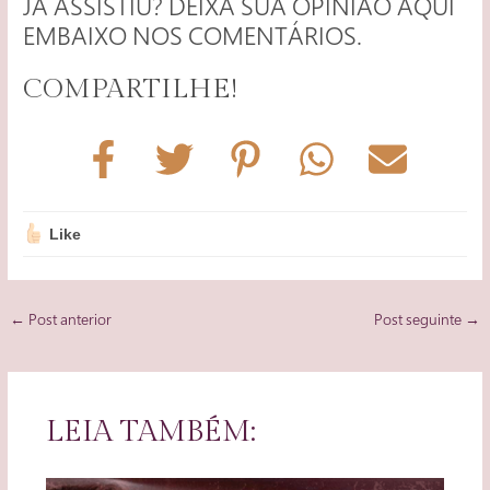
JÁ ASSISTIU? DEIXA SUA OPINIÃO AQUI
EMBAIXO NOS COMENTÁRIOS.
COMPARTILHE!
Like
Post
←
Post anterior
Post seguinte
→
navigation
LEIA TAMBÉM: