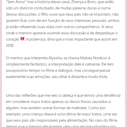
“Sem Amor” traz a história desse casal, Zhenya e Boris, que estão
sob um divórcio conturbado, de muitas palavras duras e numa
dessas discussões, o filho ouve que seus pais não se importam, não
querem ficar com ele em função de seus interesses pessoais, ambos
já estão refazendo suas vidas com outros companheiros. A cena
onde o menino aparece ouvindo essa discussão é de despedaçar o
coração
, é poderosa, diria que a mais impactante que assisti em
2018.
O menino que interpreta Alyosha, se chama Matvey Novikov, é
simplesmente fantástico, a interpretação dele é cativante. Ele tem
pouquíssimo tempo no filme e diálogos, mas consegue passar
exatamente suas emoções, seu olhar é distante e muito triste.
Uma das reflexões que me veio a cabeça é que temos uma tendência
em considerar maus tratos apenas os danos físicos causados a
alguém, mas existem outras formas de maltratar. Como por
exemplo, uma criança obesa é uma vítima de maus tratos, uma vez
que seus pais são responsáveis pela alimentação. No caso do filme,
depois que o menino desaparece, vem uma equipe voluntária pra