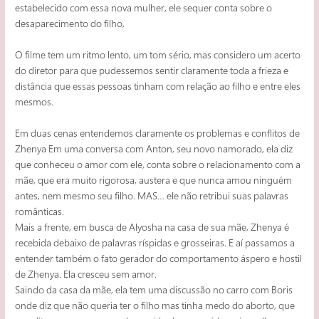
estabelecido com essa nova mulher, ele sequer conta sobre o
desaparecimento do filho,
O filme tem um ritmo lento, um tom sério, mas considero um acerto
do diretor para que pudessemos sentir claramente toda a frieza e
distância que essas pessoas tinham com relação ao filho e entre eles
mesmos.
Em duas cenas entendemos claramente os problemas e conflitos de
Zhenya Em uma conversa com Anton, seu novo namorado, ela diz
que conheceu o amor com ele, conta sobre o relacionamento com a
mãe, que era muito rigorosa, austera e que nunca amou ninguém
antes, nem mesmo seu filho. MAS… ele não retribui suas palavras
românticas.
Mais a frente, em busca de Alyosha na casa de sua mãe, Zhenya é
recebida debaixo de palavras ríspidas e grosseiras. E aí passamos a
entender também o fato gerador do comportamento áspero e hostil
de Zhenya. Ela cresceu sem amor.
Saindo da casa da mãe, ela tem uma discussão no carro com Boris
onde diz que não queria ter o filho mas tinha medo do aborto, que