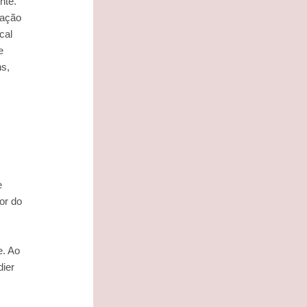
nte.
cação
cal
e
ns,
e
or do
e. Ao
ier