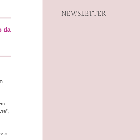
NEWSLETTER
o da
!
um
 em
vre”,
esso