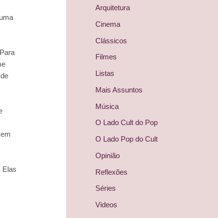
Arquitetura
 uma
Cinema
Clássicos
 Para
Filmes
me
Listas
 de
Mais Assuntos
Música
e
O Lado Cult do Pop
e em
O Lado Pop do Cult
Opinião
 Elas
Reflexões
Séries
Videos