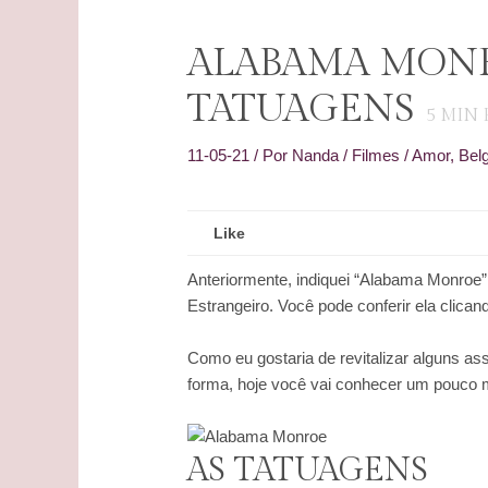
ALABAMA MONR
TATUAGENS
5
MIN 
11-05-21
/ Por
Nanda
/
Filmes
/
Amor
,
Bel
Like
Anteriormente, indiquei “Alabama Monro
Estrangeiro. Você pode conferir ela clica
Como eu gostaria de revitalizar alguns as
forma, hoje você vai conhecer um pouco m
AS TATUAGENS