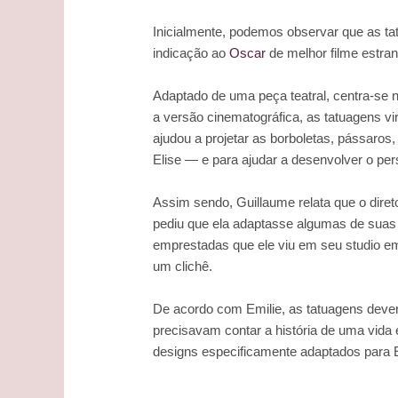
Inicialmente, podemos observar que as t
indicação ao
Oscar
de melhor filme estra
Adaptado de uma peça teatral, centra-se na
a versão cinematográfica, as tatuagens vi
ajudou a projetar as borboletas, pássaro
Elise — e para ajudar a desenvolver o pe
Assim sendo, Guillaume relata que o diret
pediu que ela adaptasse algumas de suas 
emprestadas que ele viu em seu studio e
um clichê.
De acordo com Emilie, as tatuagens dever
precisavam contar a história de uma vida
designs especificamente adaptados para E