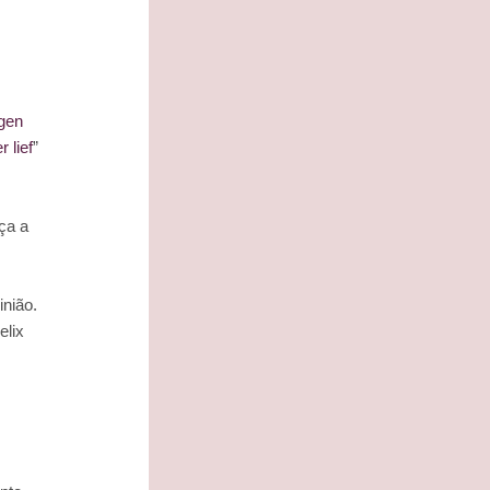
ngen
 lief
”
ça a
inião.
elix