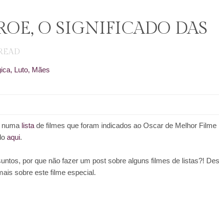
OE, O SIGNIFICADO DAS
READ
gica
,
Luto
,
Mães
e” numa
lista
de filmes que foram indicados ao Oscar de Melhor Filme
ndo
aqui
.
suntos, por que não fazer um post sobre alguns filmes de listas?! De
ais sobre este filme especial.