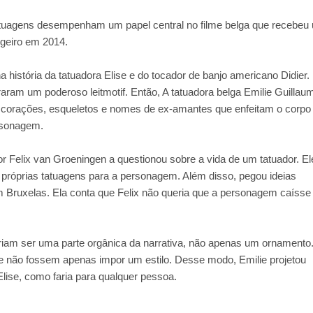
atuagens desempenham um papel central no filme belga que recebeu
ngeiro em 2014.
 história da tatuadora Elise e do tocador de banjo americano Didier.
raram um poderoso leitmotif. Então, A tatuadora belga Emilie Guillau
s, corações, esqueletos e nomes de ex-amantes que enfeitam o corpo
rsonagem.
or Felix van Groeningen a questionou sobre a vida de um tatuador. El
próprias tatuagens para a personagem. Além disso, pegou ideias
m Bruxelas. Ela conta que Felix não queria que a personagem caíss
iam ser uma parte orgânica da narrativa, não apenas um ornamento.
 e não fossem apenas impor um estilo. Desse modo, Emilie projetou
lise, como faria para qualquer pessoa.