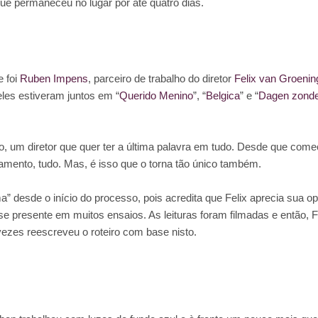
que permaneceu no lugar por até quatro dias.
e foi
Ruben Impens
, parceiro de trabalho do diretor
Felix van Groeni
les estiveram juntos em “
Querido Menino
”, “
Belgica
” e “
Dagen zonder
o, um diretor que quer ter a última palavra em tudo. Desde que come
rramento, tudo. Mas, é isso que o torna tão único também.
desde o início do processo, pois acredita que Felix aprecia sua op
se presente em muitos ensaios. As leituras foram filmadas e então, F
vezes reescreveu o roteiro com base nisto.