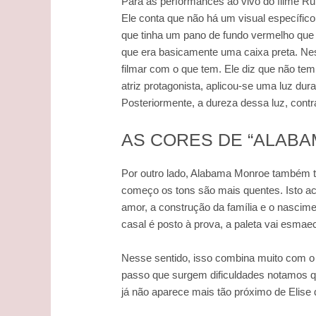
Para as performances ao vivo do filme Ru
Ele conta que não há um visual específic
que tinha um pano de fundo vermelho que 
que era basicamente uma caixa preta. Ne
filmar com o que tem. Ele diz que não tem
atriz protagonista, aplicou-se uma luz du
Posteriormente, a dureza dessa luz, contr
AS CORES DE “ALAB
Por outro lado, Alabama Monroe também t
começo os tons são mais quentes. Isto aco
amor, a construção da família e o nascim
casal é posto à prova, a paleta vai esma
Nesse sentido, isso combina muito com o 
passo que surgem dificuldades notamos 
já não aparece mais tão próximo de Elise