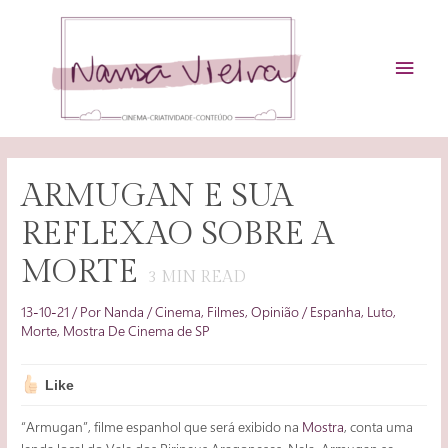
Ir
para
o
MEN
conteúdo
PRIN
ARMUGAN E SUA
REFLEXAO SOBRE A
MORTE
3
MIN READ
13-10-21
/ Por
Nanda
/
Cinema
,
Filmes
,
Opinião
/
Espanha
,
Luto
,
Morte
,
Mostra De Cinema de SP
Like
“Armugan”, filme espanhol que será exibido na
Mostra
, conta uma