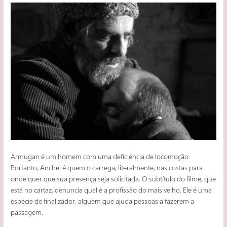
Armugan é um homem com uma deficiência de locomoção.
Portanto, Anchel é quem o carrega, literalmente, nas costas para
onde quer que sua presença seja solicitada. O subtítulo do filme, que
está no cartaz, denuncia qual é a profissão do mais velho. Ele é uma
espécie de finalizador, alguém que ajuda pessoas a fazerem a
passagem.