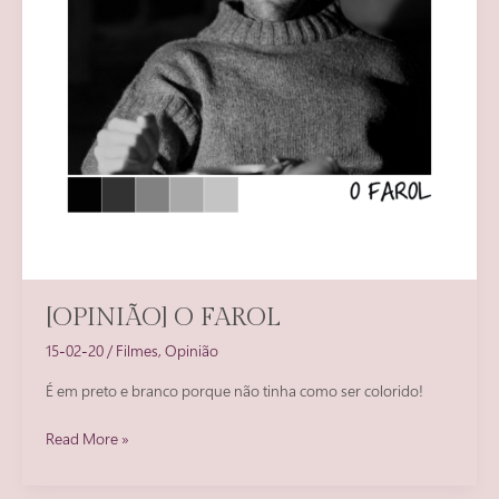
[OPINIÃO] O FAROL
15-02-20
/
Filmes
,
Opinião
É em preto e branco porque não tinha como ser colorido!
[OPINIÃO]
Read More »
O
Farol