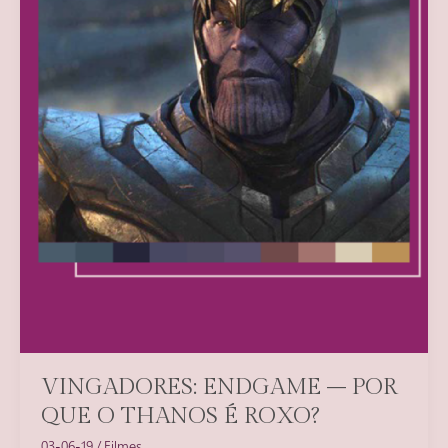
VINGADORES: ENDGAME – POR
QUE O THANOS É ROXO?
03-06-19
/
Filmes