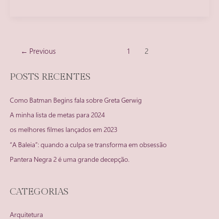
motivos
porque
Pantera
Negra
Paginação
é
←
Previous
1
2
de
o
post
melhor
POSTS RECENTES
filme
do
Como Batman Begins fala sobre Greta Gerwig
Universo
Marvel
A minha lista de metas para 2024
os melhores filmes lançados em 2023
“A Baleia”: quando a culpa se transforma em obsessão
Pantera Negra 2 é uma grande decepção.
CATEGORIAS
Arquitetura