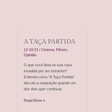
A TAÇA PARTIDA
12-10-21
/
Cinema
,
Filmes
,
Opinião
O que você faria se sua casa
invadida por um estranho?
Entenda como “A Taça Partida”
discute a separação quando um
dos dois quer continuar.
A
Read More »
Taça