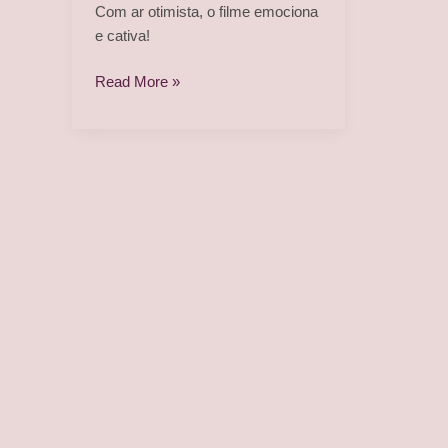
Com ar otimista, o filme emociona
e cativa!
“Madeira
Read More »
e
Água”
propõe
olhar
incomum
da
maturidade