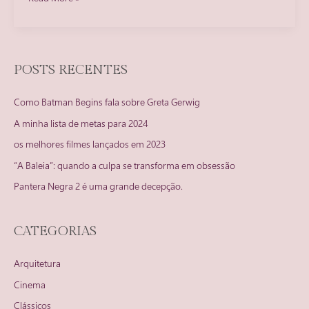
do
clipe
Here
With
POSTS RECENTES
Me
–
Como Batman Begins fala sobre Greta Gerwig
The
Killers
A minha lista de metas para 2024
(2012)
os melhores filmes lançados em 2023
“A Baleia”: quando a culpa se transforma em obsessão
Pantera Negra 2 é uma grande decepção.
CATEGORIAS
Arquitetura
Cinema
Clássicos