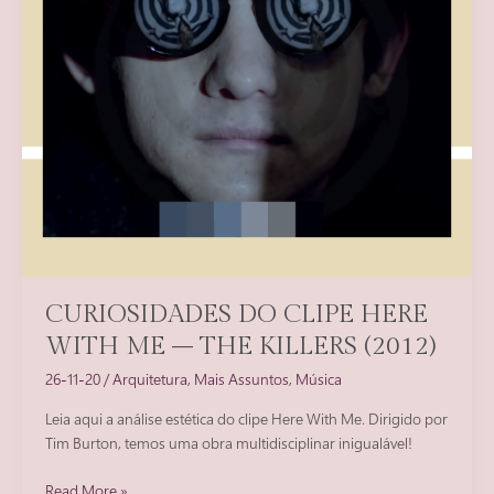
CURIOSIDADES DO CLIPE HERE
WITH ME – THE KILLERS (2012)
26-11-20
/
Arquitetura
,
Mais Assuntos
,
Música
Leia aqui a análise estética do clipe Here With Me. Dirigido por
Tim Burton, temos uma obra multidisciplinar inigualável!
Curiosidades
Read More »