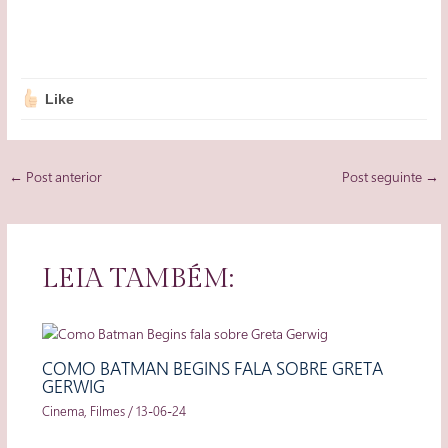
Like
Post
←
Post anterior
Post seguinte
→
navigation
LEIA TAMBÉM:
COMO BATMAN BEGINS FALA SOBRE GRETA
GERWIG
Cinema
,
Filmes
/
13-06-24