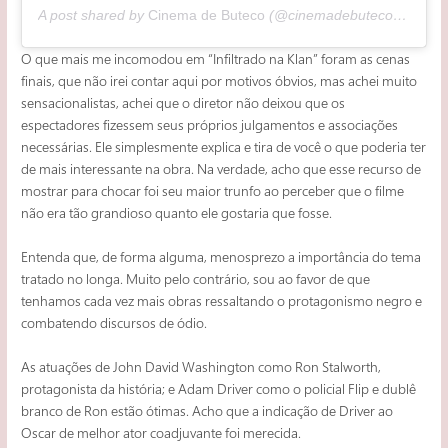
A post shared by
Cinema de Buteco
(@cinemadebuteco) on
Oct
O que mais me incomodou em “Infiltrado na Klan” foram as cenas
finais, que não irei contar aqui por motivos óbvios, mas achei muito
sensacionalistas, achei que o diretor não deixou que os
espectadores fizessem seus próprios julgamentos e associações
necessárias. Ele simplesmente explica e tira de você o que poderia ter
de mais interessante na obra. Na verdade, acho que esse recurso de
mostrar para chocar foi seu maior trunfo ao perceber que o filme
não era tão grandioso quanto ele gostaria que fosse.
Entenda que, de forma alguma, menosprezo a importância do tema
tratado no longa. Muito pelo contrário, sou ao favor de que
tenhamos cada vez mais obras ressaltando o protagonismo negro e
combatendo discursos de ódio.
As atuações de John David Washington como Ron Stalworth,
protagonista da história; e Adam Driver como o policial Flip e dublê
branco de Ron estão ótimas. Acho que a indicação de Driver ao
Oscar de melhor ator coadjuvante foi merecida.