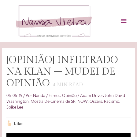
Ir
para
o
MEN
conteúdo
PRIN
[OPINIÃO] INFILTRADO
NA KLAN – MUDEI DE
OPINIÃO
4
MIN READ
06-06-19
/ Por
Nanda
/
Filmes
,
Opinião
/
Adam Driver
,
John David
Washington
,
Mostra De Cinema de SP
,
NOW
,
Oscars
,
Racismo
,
Spike Lee
Like