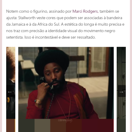
Notem como o figurino, assinado por
Marci Rodgers,
também se
ajusta: Stallworth veste cores que podem ser associadas à bandeira
da Jamaica e à da Africa do Sul. A estética do longa é muito precisa e
nos traz com precisão a identidade visual do movimento negro
setentista. Isso é incontestável e deve ser ressaltado.