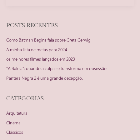
a
beleza
de
POSTS RECENTES
Retrato
de
Como Batman Begins fala sobre Greta Gerwig
uma
Jovem
A minha lista de metas para 2024
em
os melhores filmes lançados em 2023
Chamas
“A Baleia”: quando a culpa se transforma em obsessão
Pantera Negra 2 é uma grande decepção.
CATEGORIAS
Arquitetura
Cinema
Clássicos