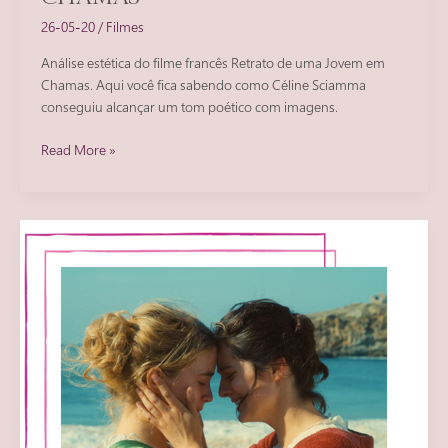
26-05-20
/
Filmes
Análise estética do filme francês Retrato de uma Jovem em
Chamas. Aqui você fica sabendo como Céline Sciamma
conseguiu alcançar um tom poético com imagens.
As
Read More »
cores
poéticas
de
Retrato
de
uma
Jovem
em
Chamas