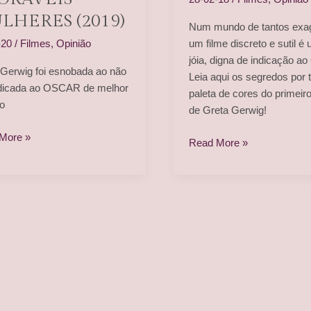
LHERES (2019)
Num mundo de tantos exa
-20
/
Filmes
,
Opinião
um filme discreto e sutil é
jóia, digna de indicação ao
 Gerwig foi esnobada ao não
Leia aqui os segredos por 
ndicada ao OSCAR de melhor
paleta de cores do primeiro
ão
de Greta Gerwig!
IÃO]
More »
Lady
Read More »
veis
Bird
res
)