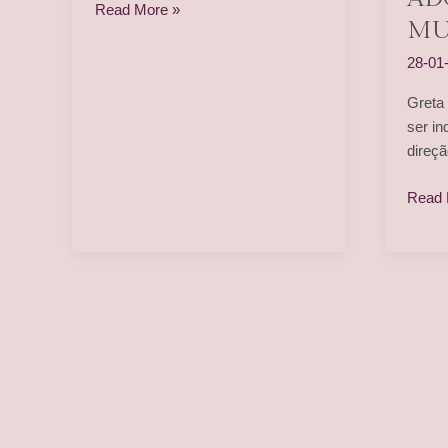
Frances
Read More »
MU
Ha
é
28-01
um
Greta
romance?
ser i
direç
[OPIN
Read 
Adorá
Mulhe
(2019