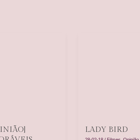
PINIÃO]
LADY BIRD
ORÁVEIS
28-02-18
/
Filmes
,
Opinião