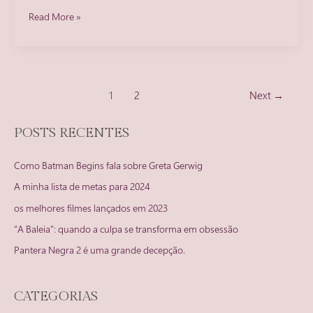
O
Read More »
melhor
filme
de
Fevereiro
Paginação
é
1
2
Next
→
de
um
post
pré
POSTS RECENTES
selecionado
ao
Como Batman Begins fala sobre Greta Gerwig
OSCAR
A minha lista de metas para 2024
os melhores filmes lançados em 2023
“A Baleia”: quando a culpa se transforma em obsessão
Pantera Negra 2 é uma grande decepção.
CATEGORIAS