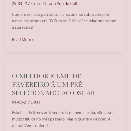
25-03-21
/
Filmes
,
O Lado Pop do Cult
Confere no lado pop do cult, uma análise sobre como os
temas propostos em “O Som do Silêncio” se relacionam com
a sua rotina!
“O
Read More »
Som
do
Silêncio”
e
a
O MELHOR FILME DE
difícil
FEVEREIRO É UM PRÉ
tarefa
de
SELECIONADO AO OSCAR
fazer
04-03-21
/
Listas
escolhas
Esta lista de filmes de fevereiro ficou bem enxuta, não assisti
muitos títulos no mês passado. Mas o que tem de bom, é
ótimo! Vem conferir!