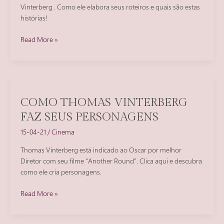
Vinterberg . Como ele elabora seus roteiros e quais são estas
histórias!
Descubra
Read More »
tudo
sobre
os
roteiros
de
COMO THOMAS VINTERBERG
Thomas
FAZ SEUS PERSONAGENS
Vinterberg!
15-04-21
/
Cinema
Thomas Vinterberg está indicado ao Oscar por melhor
Diretor com seu filme “Another Round”. Clica aqui e descubra
como ele cria personagens.
Como
Read More »
Thomas
Vinterberg