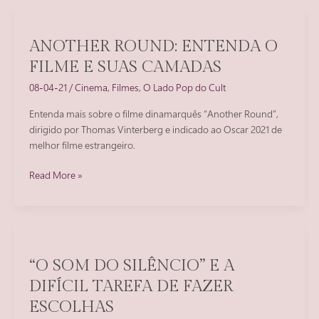
faz
seus
personagens
ANOTHER ROUND: ENTENDA O
FILME E SUAS CAMADAS
08-04-21
/
Cinema
,
Filmes
,
O Lado Pop do Cult
Entenda mais sobre o filme dinamarquês “Another Round”,
dirigido por Thomas Vinterberg e indicado ao Oscar 2021 de
melhor filme estrangeiro.
Another
Read More »
Round:
entenda
o
filme
e
“O SOM DO SILÊNCIO” E A
suas
DIFÍCIL TAREFA DE FAZER
camadas
ESCOLHAS