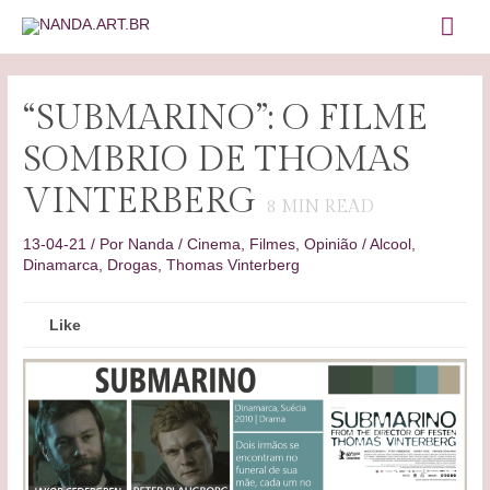
Ir
ME
para
o
PRI
conteúdo
“SUBMARINO”: O FILME
SOMBRIO DE THOMAS
VINTERBERG
8
MIN READ
13-04-21
/ Por
Nanda
/
Cinema
,
Filmes
,
Opinião
/
Alcool
,
Dinamarca
,
Drogas
,
Thomas Vinterberg
Like