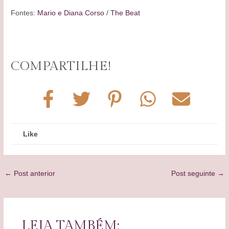
Fontes:
Mario e Diana Corso
/
The Beat
COMPARTILHE!
Like
Post
←
Post anterior
Post seguinte
→
navigation
LEIA TAMBÉM: