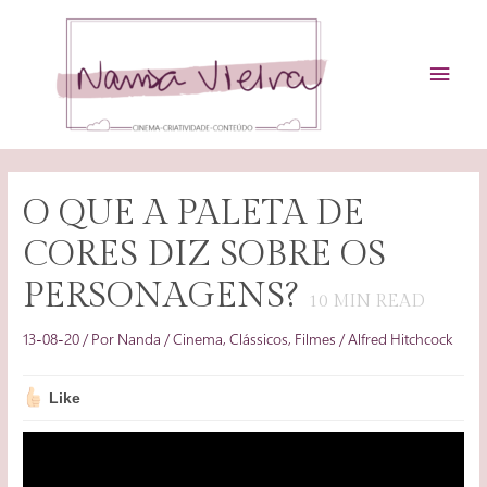
Ir
para
o
MEN
conteúdo
PRIN
O QUE A PALETA DE
CORES DIZ SOBRE OS
PERSONAGENS?
10
MIN READ
13-08-20
/ Por
Nanda
/
Cinema
,
Clássicos
,
Filmes
/
Alfred Hitchcock
Like