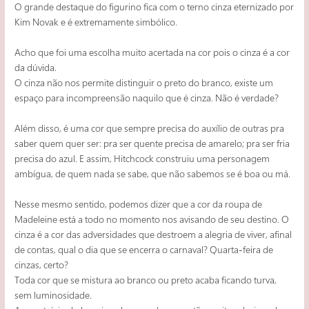
O grande destaque do figurino fica com o terno cinza eternizado por
Kim Novak e é extremamente simbólico.
Acho que foi uma escolha muito acertada na cor pois o cinza é a cor
da dúvida.
O cinza não nos permite distinguir o preto do branco, existe um
espaço para incompreensão naquilo que é cinza. Não é verdade?
Além disso, é uma cor que sempre precisa do auxílio de outras pra
saber quem quer ser: pra ser quente precisa de amarelo; pra ser fria
precisa do azul. E assim, Hitchcock construiu uma personagem
ambígua, de quem nada se sabe, que não sabemos se é boa ou má.
Nesse mesmo sentido, podemos dizer que a cor da roupa de
Madeleine está a todo no momento nos avisando de seu destino. O
cinza é a cor das adversidades que destroem a alegria de viver, afinal
de contas, qual o dia que se encerra o carnaval? Quarta-feira de
cinzas, certo?
Toda cor que se mistura ao branco ou preto acaba ficando turva,
sem luminosidade.