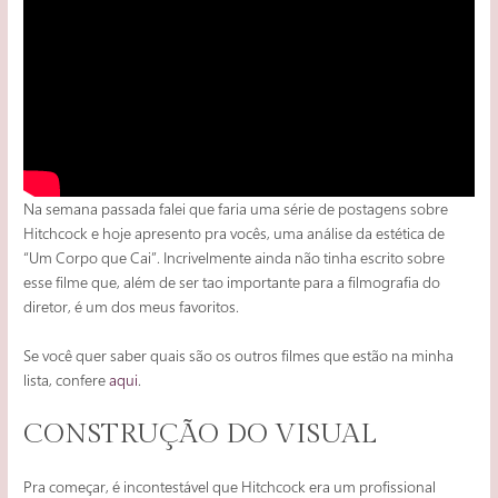
Na semana passada falei que faria uma série de postagens sobre
Hitchcock e hoje apresento pra vocês, uma análise da estética de
“Um Corpo que Cai”. Incrivelmente ainda não tinha escrito sobre
esse filme que, além de ser tao importante para a filmografia do
diretor, é um dos meus favoritos.
Se você quer saber quais são os outros filmes que estão na minha
lista, confere
aqui
.
CONSTRUÇÃO DO VISUAL
Pra começar, é incontestável que Hitchcock era um profissional