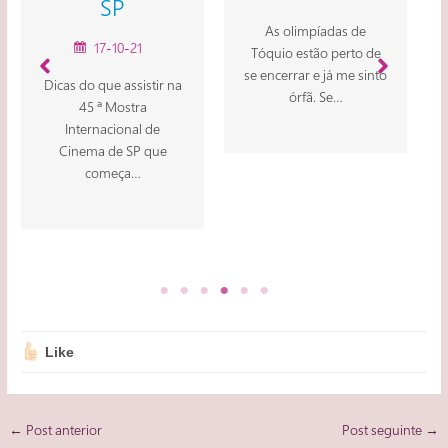
P
Confira aqui um
seleção especial 
As olimpíadas de
0-21
filmes de Ingma
Tóquio estão perto de
Bergman. Vamo
se encerrar e já me sinto
 assistir na
celebrar o aniversá
órfã. Se…
ostra
de…
ional de
e SP que
ça…
Like
Post
←
Post anterior
Post seguinte
→
navigation