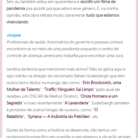
Sim, eu também estou em quarentena e
escolhi um filme de
pandemia
pra assistir porque adoro esse gênero. E, na minha
opinião, esta obra retrata muito claramente
tudo que estamos
vivenciando
.
s
inopse
Profissionais de saúde, funcionários do governo e pessoas comuns
encontram-se no meio de uma pandemia enquanto o centro de
controle de doenças americano trabalha para encontrar uma cura.
Lembra da teoria que mencionei mais acima? Não se aplica aqui e
vejo mérito na direção do renomado Steven Soderbergh que tem
outros bons títulos na manga, tais como: “
Erin Brockovich, uma
Mulher de Talento
”, “
Traffic: Ninguém Sai Limpo
” (pelo qual ele
recebeu um OSCAR de Melhor Diretor), “
Onze Homens e um
Segredo
” e mais recentemente “
A Lavanderia
”. Soderbergh também
é produtor de outros longas de sucesso, como: “
O
Relatório
”
,
“
Syriana — A Indústria do Petróleo
”, etc.
Gostei da forma como a história se desenrola, não temos um
protagonista específico em questão e percebemos a situação através