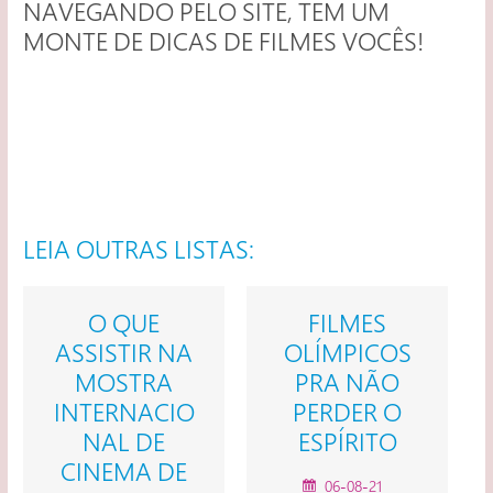
NAVEGANDO PELO SITE, TEM UM
MONTE DE DICAS DE FILMES VOCÊS!
LEIA OUTRAS LISTAS:
QUE
FILMES
BERGMAN:
TIR NA
OLÍMPICOS
FILMES P
TRA
PRA NÃO
CONHECE
NACIO
PERDER O
SUA OBR
 DE
ESPÍRITO
14-07-21
MA DE
06-08-21