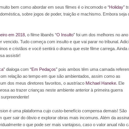
muito bem como abordar em seus filmes é o incomodo e “
Holiday
” t
a doméstica, sobre jogos de poder, traição e machismo. Embora seja 
geiro em 2018
, o filme libanês “
O Insulto
” foi um dos melhores no ano
er vencido. Tudo começa com insulto e que vai parar no tribunal. Adic
inos e cristãos e você sentirá o drama que este filme carrega. Ainda
a assistir!
ca
” dialoga com “
Em Pedaços
” pois ambos têm uma camada referen
m com relação ao tempo em que são ambientados, assim como as
r um dos meus diretores favoritos, o austríaco
Michael Haneke.
Ele
sa ao trazer crianças neste ambiente anterior à primeira guerra
e surpreendente!
sion é uma plataforma cujo custo-benefício compensa demais! São
em quer sair do óbvio e explorar obras mais incomuns. Além da assina
ividualmente o que pode ser mais vantajoso, caso o valor anual não c