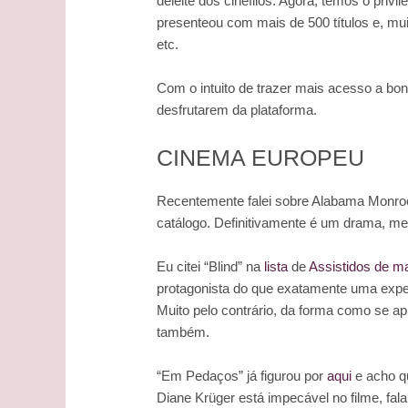
deleite dos cinéfilos. Agora, temos o privi
presenteou com mais de 500 títulos e, mu
etc.
Com o intuito de trazer mais acesso a bon
desfrutarem da plataforma.
CINEMA EUROPEU
Recentemente falei sobre Alabama Monr
catálogo. Definitivamente é um drama, m
Eu citei “Blind” na
lista
de
Assistidos de m
protagonista do que exatamente uma expe
Muito pelo contrário, da forma como se ap
também.
“Em Pedaços” já figurou por
aqui
e acho qu
Diane Krüger está impecável no filme, fa