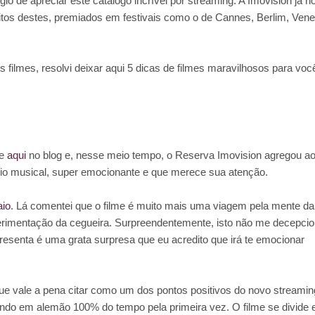
légio de apreciar este catálogo incrível por streaming. A Imovision já n
itos destes, premiados em festivais como o de Cannes, Berlim, Ven
s filmes, resolvi deixar aqui 5 dicas de filmes maravilhosos para voc
oe
aqui
no blog e, nesse meio tempo, o Reserva Imovision agregou a
eio musical, super emocionante e que merece sua atenção.
aio
. Lá comentei que o filme é muito mais uma viagem pela mente da
rimentação da cegueira. Surpreendentemente, isto não me decepcio
resenta é uma grata surpresa que eu acredito que irá te emocionar
e vale a pena citar como um dos pontos positivos do novo streamin
lando em alemão 100% do tempo pela primeira vez. O filme se divide