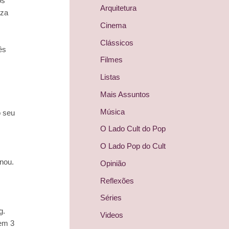
os
Arquitetura
eza
Cinema
Clássicos
ês
Filmes
Listas
Mais Assuntos
Música
o seu
O Lado Cult do Pop
O Lado Pop do Cult
nou.
Opinião
Reflexões
Séries
g.
Videos
 em 3