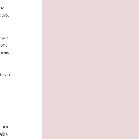
raz
duro,
 que
ione
 mais
te ao
tura,
aiba