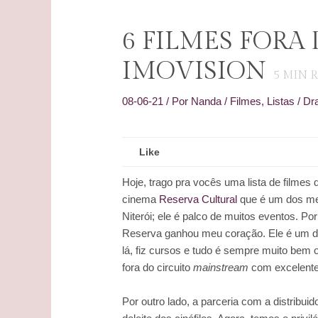
6 FILMES FORA
IMOVISION
5
MIN 
08-06-21
/ Por
Nanda
/
Filmes
,
Listas
/
Dr
Like
Hoje, trago pra vocês uma lista de filmes
cinema
Reserva Cultural
que é um dos meu
Niterói; ele é palco de muitos eventos. P
Reserva ganhou meu coração. Ele é um d
lá, fiz cursos e tudo é sempre muito bem 
fora do circuito
mainstream
com excelente
Por outro lado, a parceria com a distribuid