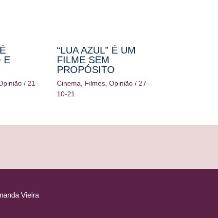
É
“LUA AZUL” É UM
 E
FILME SEM
PROPÓSITO
Opinião
/
21-
Cinema
,
Filmes
,
Opinião
/
27-
10-21
nanda Vieira