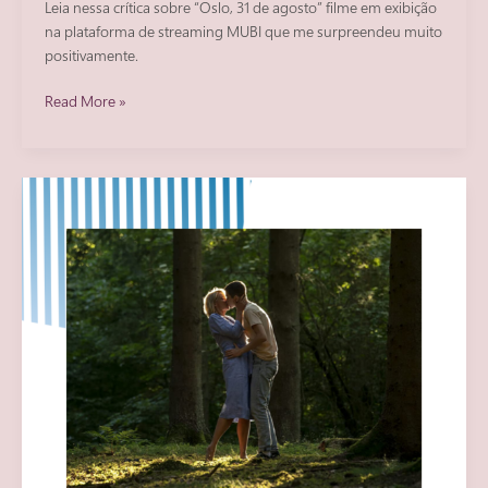
Leia nessa crítica sobre “Oslo, 31 de agosto” filme em exibição
na plataforma de streaming MUBI que me surpreendeu muito
positivamente.
A
Read More »
cidade
como
personagem
em
Oslo,
31
de
agosto