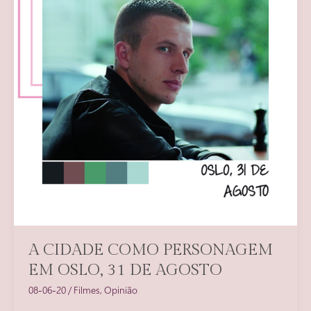
um
dos
destaques
A CIDADE COMO PERSONAGEM
EM OSLO, 31 DE AGOSTO
08-06-20
/
Filmes
,
Opinião