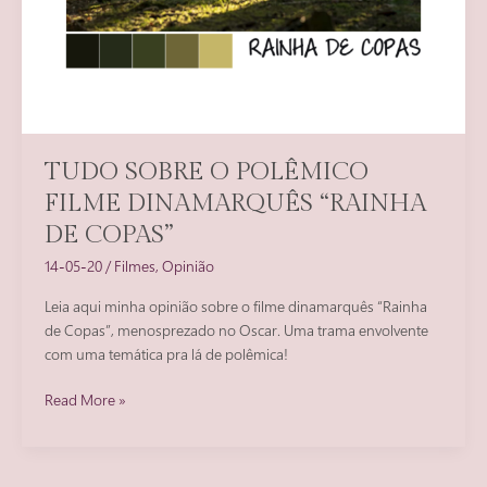
TUDO SOBRE O POLÊMICO
FILME DINAMARQUÊS “RAINHA
DE COPAS”
14-05-20
/
Filmes
,
Opinião
Leia aqui minha opinião sobre o filme dinamarquês “Rainha
de Copas”, menosprezado no Oscar. Uma trama envolvente
com uma temática pra lá de polêmica!
Tudo
Read More »
sobre
o
polêmico