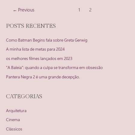
filme
Paginação
dinamarquês
←
Previous
1
2
de
“Rainha
post
de
POSTS RECENTES
Copas”
Como Batman Begins fala sobre Greta Gerwig
A minha lista de metas para 2024
os melhores filmes lançados em 2023
“A Baleia”: quando a culpa se transforma em obsessão
Pantera Negra 2 é uma grande decepção.
CATEGORIAS
Arquitetura
Cinema
Clássicos