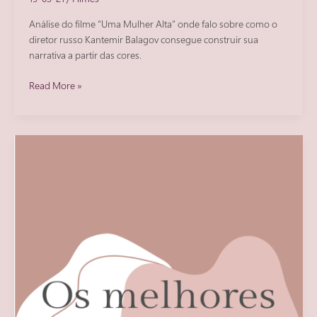
Análise do filme “Uma Mulher Alta” onde falo sobre como o
diretor russo Kantemir Balagov consegue construir sua
narrativa a partir das cores.
“Uma
Read More »
Mulher
Alta”:
uma
narrativa
em
cores