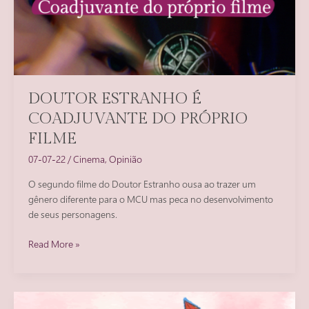
DOUTOR ESTRANHO É
COADJUVANTE DO PRÓPRIO
FILME
07-07-22
/
Cinema
,
Opinião
O segundo filme do Doutor Estranho ousa ao trazer um
gênero diferente para o MCU mas peca no desenvolvimento
de seus personagens.
Doutor
Read More »
Estranho
é
coadjuvante
do