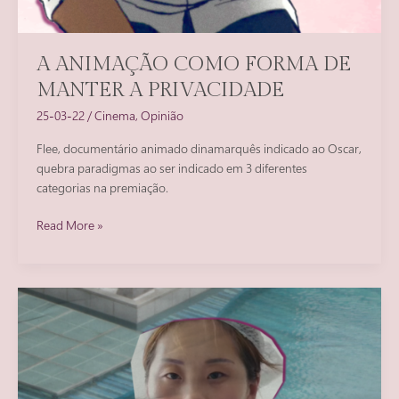
A ANIMAÇÃO COMO FORMA DE
MANTER A PRIVACIDADE
25-03-22
/
Cinema
,
Opinião
Flee, documentário animado dinamarquês indicado ao Oscar,
quebra paradigmas ao ser indicado em 3 diferentes
categorias na premiação.
A
Read More »
animação
como
forma
de
manter
a
privacidade