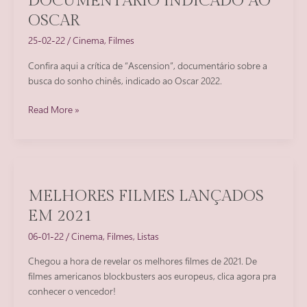
DOCUMENTÁRIO INDICADO AO
OSCAR
25-02-22
/
Cinema
,
Filmes
Confira aqui a crítica de “Ascension”, documentário sobre a
busca do sonho chinês, indicado ao Oscar 2022.
Crítica
Read More »
de
Ascension,
documentário
indicado
ao
MELHORES FILMES LANÇADOS
Oscar
EM 2021
06-01-22
/
Cinema
,
Filmes
,
Listas
Chegou a hora de revelar os melhores filmes de 2021. De
filmes americanos blockbusters aos europeus, clica agora pra
conhecer o vencedor!