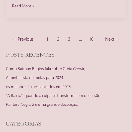
Melhores
Read More »
filmes
lançados
em
2021
Paginação
←
Previous
1
2
3
…
10
Next
→
de
post
POSTS RECENTES
Como Batman Begins fala sobre Greta Gerwig
A minha lista de metas para 2024
os melhores filmes lançados em 2023
“A Baleia”: quando a culpa se transforma em obsessão
Pantera Negra 2 é uma grande decepção.
CATEGORIAS